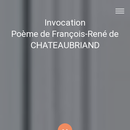
Lespoetes.fr
Invocation
Les poètes
Poème de François-René de
Les poèmes
CHATEAUBRIAND
François-René de
CHATEAUBRIAND